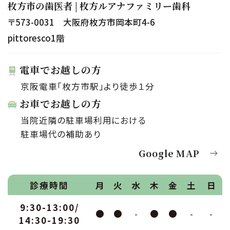
枚方市の歯医者 | 枚方ルアナファミリー歯科
〒573-0031 大阪府枚方市岡本町4-6
pittoresco1階
電車でお越しの方
京阪電車「枚方市駅」より徒歩１分
お車でお越しの方
当院近隣の駐車場利用における
駐車場代の補助あり
Google MAP
診療時間
月
火
水
木
金
土
日
9:30-13:00/
●
●
-
●
●
-
-
14:30-19:30