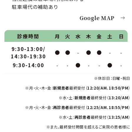
駐車場代の補助あり
Google MAP
診療時間
月
火
水
木
金
土
日
9:30-13:00/
●
●
-
●
●
-
-
14:30-19:30
9:30-14:00
-
-
●
-
-
●
-
※休診日：日曜・祝日
※月・火・木・金：
新規患者
最終受付（
12:20/AM
、
18:50/PM
）
※水・土：
新規患者
最終受付（
13:20/AM
）
※月・火・木・金：
再診患者
最終受付（
12:25/AM
、
18:55/PM
）
※水・土：
再診患者
最終受付（
13:25/AM
）
※また、最終受付時間を超えるご来院の患者様に