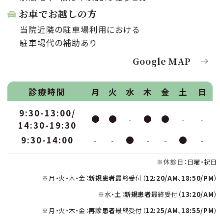
お車でお越しの方
当院近隣の駐車場利用における
駐車場代の補助あり
Google MAP
診療時間
月
火
水
木
金
土
日
9:30-13:00/
●
●
-
●
●
-
-
14:30-19:30
9:30-14:00
-
-
●
-
-
●
-
※休診日：日曜・祝日
※月・火・木・金：
新規患者
最終受付（
12:20/AM
、
18:50/PM
）
※水・土：
新規患者
最終受付（
13:20/AM
）
※月・火・木・金：
再診患者
最終受付（
12:25/AM
、
18:55/PM
）