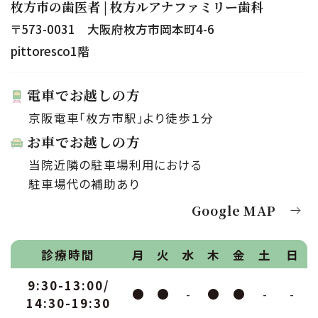
枚方市の歯医者 | 枚方ルアナファミリー歯科
〒573-0031 大阪府枚方市岡本町4-6
pittoresco1階
電車でお越しの方
京阪電車「枚方市駅」より徒歩１分
お車でお越しの方
当院近隣の駐車場利用における
駐車場代の補助あり
Google MAP
診療時間
月
火
水
木
金
土
日
9:30-13:00/
●
●
-
●
●
-
-
14:30-19:30